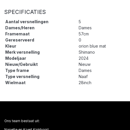
SPECIFICATIES
Aantal versnellingen
5
Dames/Heren
Dames
Framemaat
57cm
Gereserveerd
0
Kleur
orion blue mat
Merk versnelling
Shimano
Modeljaar
2024
Nieuw/Gebruikt
Nieuw
Type frame
Dames
Type versnelling
Naaf
Wielmaat
28inch
Ons team bestaat uit:
Nanette en Koert Kinkhorst