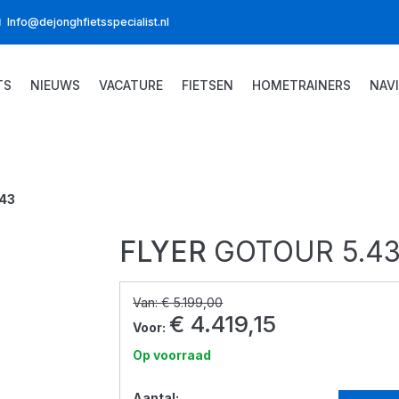
Info@dejonghfietsspecialist.nl
TS
NIEUWS
VACATURE
FIETSEN
HOMETRAINERS
NAV
.43
FLYER
GOTOUR 5.4
Van:
€ 5.199,00
€ 4.419,15
Voor:
Op voorraad
Aantal: