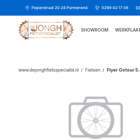
Peperstraat 20 24 Purmerend
0299 42 17 06
SHOWROOM
WERKPLAA
www.dejonghfietsspecialist.nl
Fietsen
Flyer
Gotour 5