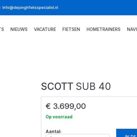
Info@dejonghfietsspecialist.nl
TS
NIEUWS
VACATURE
FIETSEN
HOMETRAINERS
NAV
SCOTT
SUB 40
€ 3.699,00
Op voorraad
Aantal:
IN D