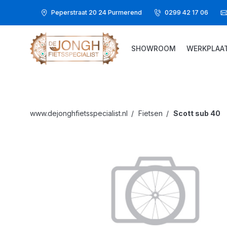
Peperstraat 20 24 Purmerend
0299 42 17 06
SHOWROOM
WERKPLAA
www.dejonghfietsspecialist.nl
Fietsen
Scott
sub 40